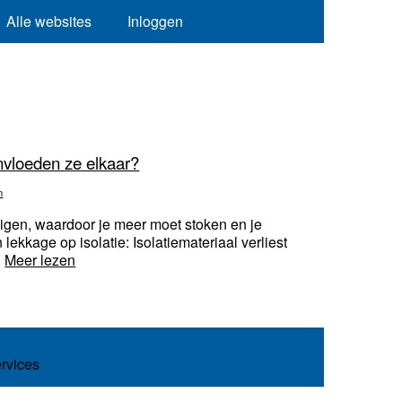
Alle websites
Inloggen
nvloeden ze elkaar?
n
igen, waardoor je meer moet stoken en je
ekkage op isolatie: Isolatiemateriaal verliest
.
Meer lezen
ervices