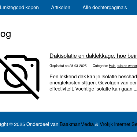
Linktegoed kopen
Artikelen
Alle dochterpagina's
log
Dakisolatie en daklekkage: hoe beï
Geplaatst op 28-03-2025
Categorie:
Huis, tuin en wone
Een lekkend dak kan je isolatie beschad
energiekosten stijgen. Gevolgen van een l
effectiviteit. Vochtige isolatie kan gaan ..
ight © 2025 Onderdeel van
BaakmanMedia
&
Vrolijk Internet S